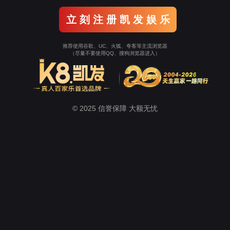
立 刻 注 册 凯 发 娱 乐
推荐使用谷歌、UC、火狐、夸客等主流浏览器
（尽量不要使用QQ、搜狗浏览器进入）
© 2025 信誉保障 大额无忧